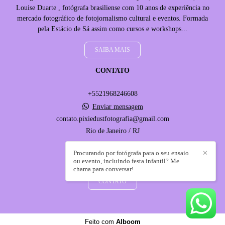
Louise Duarte , fotógrafa brasiliense com 10 anos de experiência no
mercado fotográfico de fotojornalismo cultural e eventos. Formada
pela Estácio de Sá assim como cursos e workshops...
SAIBA MAIS
CONTATO
+5521968246608
Enviar mensagem
contato.pixiedustfotografia@gmail.com
Rio de Janeiro / RJ
Procurando por fotógrafa para o seu ensaio
✕
ou evento, incluindo festa infantil? Me
chama para conversar!
CONTATO
Feito com
Alboom