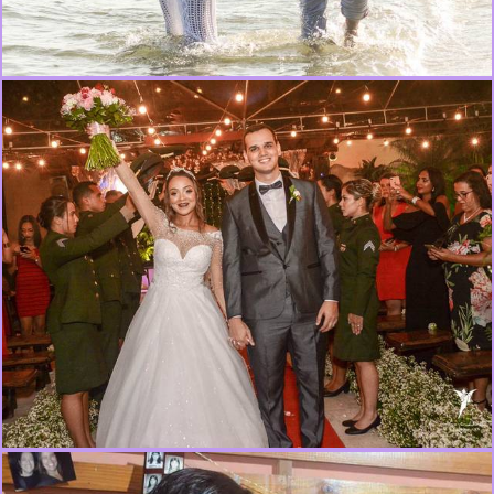
935
0
838
0