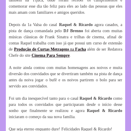
também na Tijuca, onde foram receber os cumprimentos e
comemorar esse dia tão feliz para eles ao lado das pessoas que eles
mais amam com familiares e amigos queridos.
Depois da 1a Valsa do casal
Raquel & Ricardo
agora casados, a
pista de dança comandada pelo
DJ Brenno
foi aberta com muitas
músicas clássicas de Frank Sinatra e trilhas de cinema, afinal de
contas Raquel trabalha com isso já que possui um curso de extensão
de
Produção de Curtas Metragens
na
Facha
além de ser Redatora
Chefe do site
Cinema Para Sempre
.
A noite ainda contou com muitas homenagens aos noivos e muita
diversão dos convidados que se divertiram também na pista de dança
antes da noiva jogar o bufê e os noivos partirem o bolo para ser
servido aos convidados.
Foi um dia inesquecível tanto para o casal
Raquel & Ricardo
como
para todos os convidados que participaram desde o início desse
sonho que finalmente se realizou e agora
Raquel & Ricardo
iniciaram o começo da sua nova família.
Que seja eterno enquanto dure! Felicidades Raquel & Ricardo!