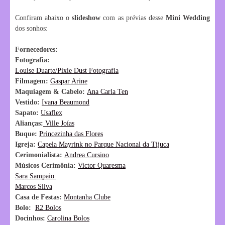
Confiram abaixo o
slideshow
com as prévias desse
Mini Wedding
dos sonhos:
Fornecedores:
Fotografia:
Louise Duarte/Pixie Dust Fotografia
Filmagem:
Gaspar Arine
Maquiagem & Cabelo:
Ana Carla Ten
Vestido:
Ivana Beaumond
Sapato:
Usaflex
Alianças:
Ville Joías
Buque:
Princezinha das Flores
Igreja:
Capela Mayrink no Parque Nacional da Tijuca
Cerimonialista:
Andrea Cursino
Músicos Cerimônia:
Victor Quaresma
Sara Sampaio
Marcos Silva
Casa de Festas:
Montanha Clube
Bolo:
R2 Bolos
Docinhos:
Carolina Bolos