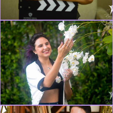
648
1
412
0