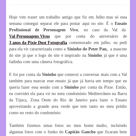
Hoje vim trazer um trabalho antigo que fiz em Julho mas só essa
semana consegui separar ele para postar aqui no site. É o
Ensaio
Profissional de Personagem Vivo
, no caso da Val da
Val Personagens Vivos
que por conta do aniversário de
3 anos da Pixie Dust Fotografia
comemorado em julho, eu pedi
para ela vir caracterizada como a
Sininho do Peter Pan,
a mascote
do site já que o logo do site é inspirado na
Sininho
já que é uma
fadinha com uma câmera fotográfica.
E foi por conta da
Sininho
que comecei a conversar mais com a Val
também para marcar esse ensaio já que já havia um tempo que eu
queria fazer essa sessão com a
Sininho
por conta da Pixie. Então,
eu convidei ela para vir no meu condomínio Mediterrâneo na Barra
da Tijuca, Zona Oeste do Rio de Janeiro para fazer o Ensaio
aproveitando a grande area verde que tem tanto no meu prédio
como no resto do condomínio.
Também fizemos umas fotos no meu home studio, incluindo
algumas fotos com o funko do
Capitão Gancho
que ficaram bem