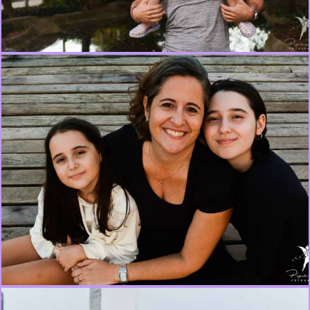
463
0
698
1