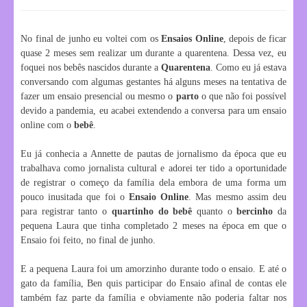
No final de junho eu voltei com os
Ensaios Online
, depois de ficar
quase 2 meses sem realizar um durante a quarentena. Dessa vez, eu
foquei nos bebês nascidos durante a
Quarentena
. Como eu já estava
conversando com algumas gestantes há alguns meses na tentativa de
fazer um ensaio presencial ou mesmo o
parto
o que não foi possível
devido a pandemia, eu acabei extendendo a conversa para um ensaio
online com o
bebê
.
Eu já conhecia a Annette de pautas de jornalismo da época que eu
trabalhava como jornalista cultural e adorei ter tido a oportunidade
de registrar o começo da família dela embora de uma forma um
pouco inusitada que foi o
Ensaio Online
. Mas mesmo assim deu
para registrar tanto o
quartinho do bebê
quanto o
bercinh
o
da
pequena Laura que tinha completado 2 meses na época em que o
Ensaio foi feito, no final de junho.
E a pequena Laura foi um amorzinho durante todo o ensaio. E até o
gato da família, Ben quis participar do Ensaio afinal de contas ele
também faz parte da família e obviamente não poderia faltar nos