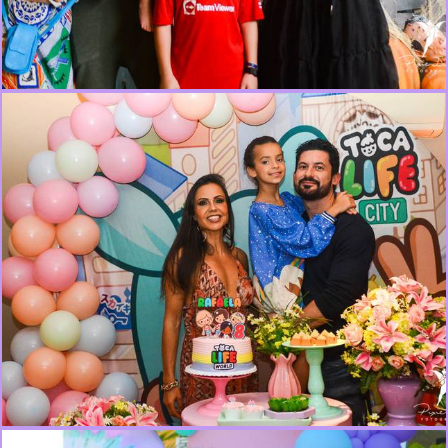
312
0
6251
29