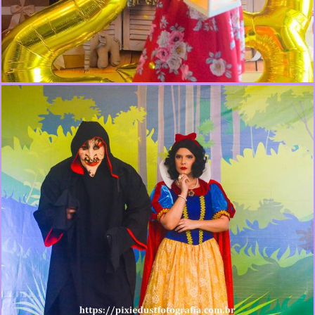
375
0
277
0