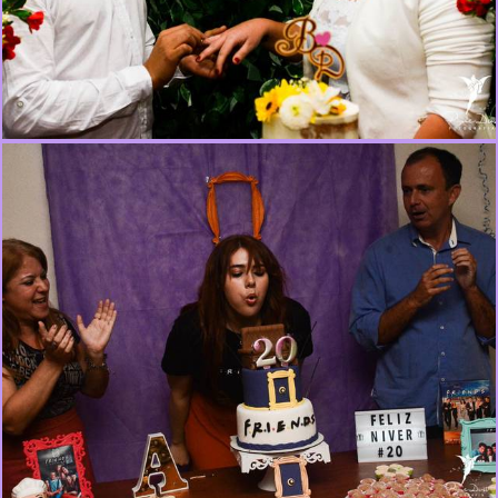
810
0
3514
6