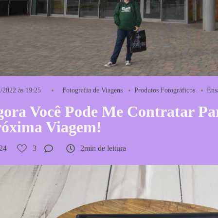
/2022 às 19:25
Fotografia de Viagens
Produtos Fotográficos
Ens
ora Você Pode Me Contratar Par
róxima Viagem!
24
3
2min de leitura