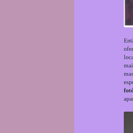
Ent
ofe
loc
mai
mas
esp
fot
apa