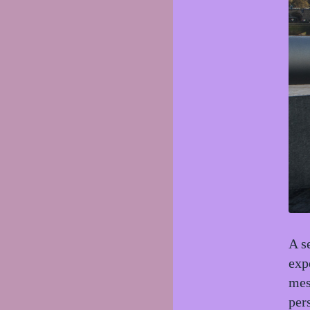
A s
exp
me
per