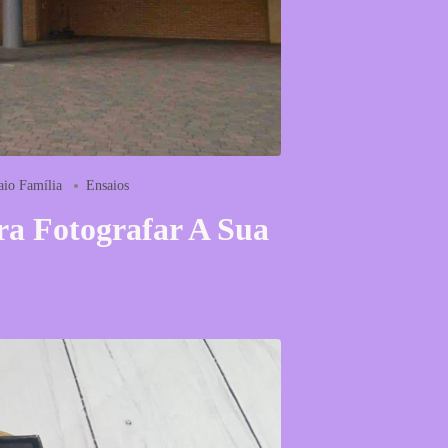
aio Família
Ensaios
a Fotografar A Sua