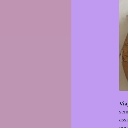
Via
sem
ass
nov