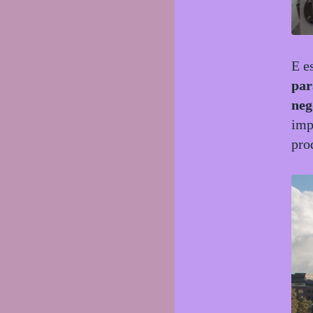
E e
par
neg
imp
pro