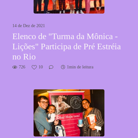
14 de Dez de 2021
Elenco de "Turma da Mônica -
Lições" Participa de Pré Estréia
no Rio
726
10
1min de leitura