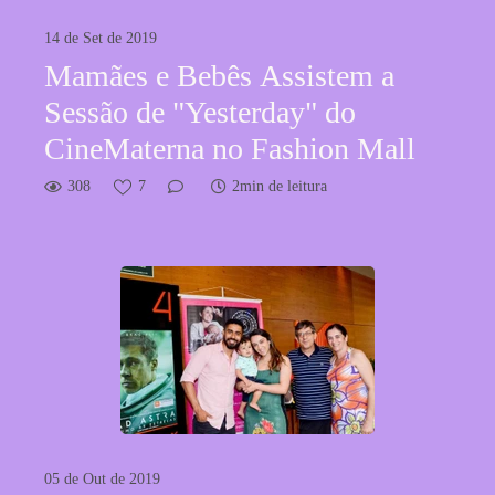
14 de Set de 2019
Mamães e Bebês Assistem a
Sessão de "Yesterday" do
CineMaterna no Fashion Mall
308
7
2min de leitura
05 de Out de 2019